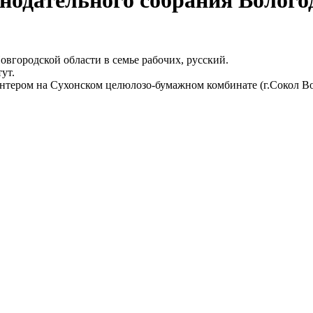
одательного собрания Вологод
городской области в семье рабочих, русский.
ут.
ром на Сухонском целюлозо-бумажном комбинате (г.Сокол Воло