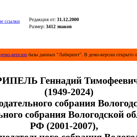
Редакция от:
31.12.2000
е ссылки
Размер:
3412 знаков
демо-версию
базы данных "Лабиринт". В демо-версии открыто о
РИПЕЛЬ Геннадий Тимофееви
(1949-2024)
дательного собрания Вологод
ьного собрания Вологодской об
РФ (2001-2007),