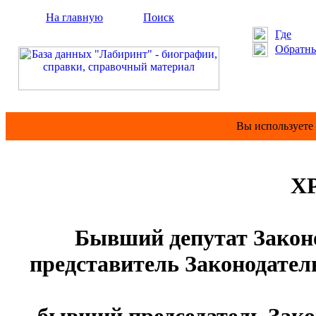
На главную
Поиск
Где
Обратны
Вы используете
Х
Бывший депутат Законо
представитель Законодател