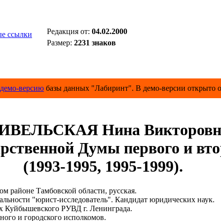
Редакция от:
04.02.2000
е ссылки
Размер:
2231 знаков
демо-версию
базы данных "Лабиринт". В демо-версии открыто о
ИВЕЛЬСКАЯ Нина Викторовн
арственной Думы первого и вто
(1993-1995, 1995-1999).
 районе Тамбовской области, русская.
ьности "юрист-исследователь". Кандидат юридических наук.
 Куйбышевского РУВД г. Ленинграда.
ого и городского исполкомов.