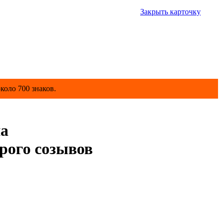
Закрыть карточку
коло 700 знаков.
а
рого созывов