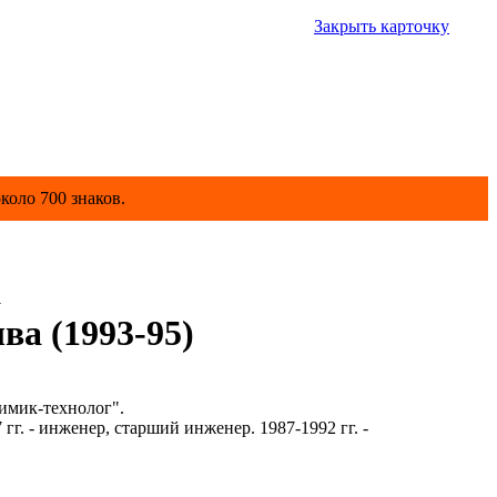
Закрыть карточку
коло 700 знаков.
а
ва (1993-95)
имик-технолог".
. - инженер, старший инженер. 1987-1992 гг. -