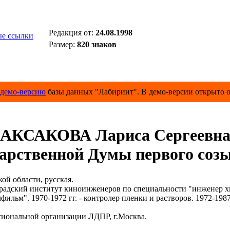
Редакция от:
24.08.1998
е ссылки
Размер:
820 знаков
демо-версию
базы данных "Лабиринт". В демо-версии открыто о
АКСАКОВА Лариса Сергеевн
арственной Думы первого созы
й области, русская.
адский институт киноинженеров по специальности "инженер х
". 1970-1972 гг. - контролер пленки и растворов. 1972-1987 гг
ональной организации ЛДПР, г.Москва.