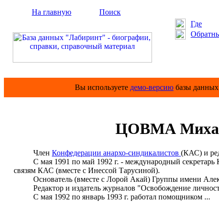
На главную
Поиск
Где
Обратны
Вы используете
демо-версию
базы данных 
ЦОВМА Михаи
Член
Конфедерации анархо-синдикалистов
(КАС) и р
С мая 1991 по май 1992 г. - международный секретарь К
связям КАС (вместе с Инессой Тарусиной).
Основатель (вместе с Лорой Акай) Группы имени Алекс
Редактор и издатель журналов "Освобождение личности
С мая 1992 по январь 1993 г. работал помощником ...