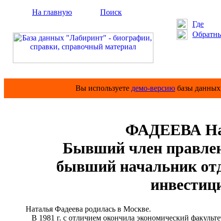
На главную
Поиск
Где
Обратны
Вы используете
демо-версию
базы данных 
ФАДЕЕВА На
Бывший член правлен
бывший начальник от
инвестиц
Наталья Фадеева родилась в Москве.
В 1981 г. с отличием окончила экономический факультет 