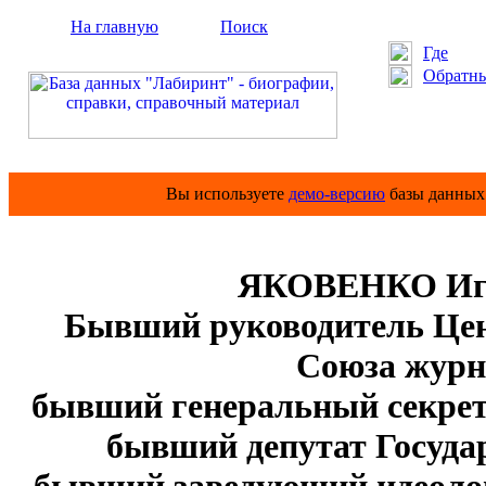
На главную
Поиск
Где
Обратны
Вы используете
демо-версию
базы данных 
ЯКОВЕНКО Иго
Бывший руководитель Цен
Союза журн
бывший генеральный секрет
бывший депутат Государ