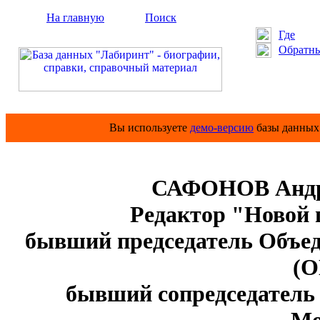
На главную
Поиск
Где
Обратны
Вы используете
демо-версию
базы данных 
САФОНОВ Андре
Редактор "Новой 
бывший председатель Объе
(О
бывший сопредседатель