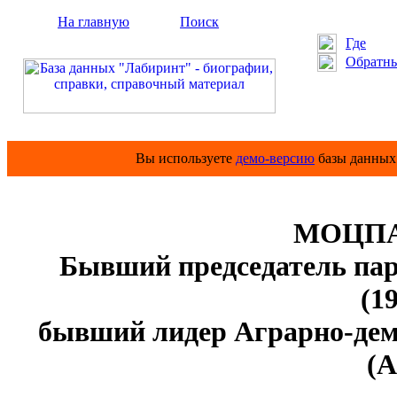
На главную
Поиск
Где
Обратны
Вы используете
демо-версию
базы данных 
МОЦПА
Бывший председатель па
(19
бывший лидер Аграрно-де
(