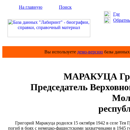
На главную
Поиск
Где
Обратны
Вы используете
демо-версию
базы данных 
МАРАКУЦА Гри
Председатель Верховно
Мол
респуб
Григорий Маракуца родился 15 октября 1942 в селе Тея Гр
погиб в боях с немецко-фашистскими захватчиками в 1945 год