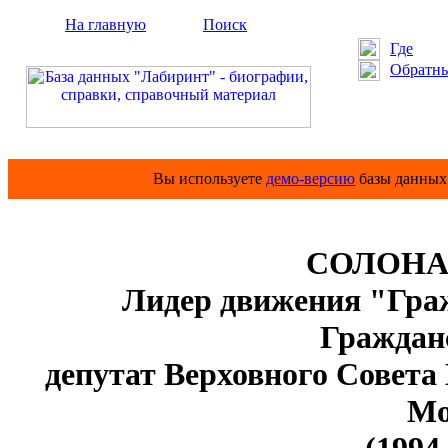
На главную
Поиск
Где
Обратны
Вы используете
демо-версию
базы данных 
СОЛОНАР
Лидер движения "Граж
Граждан
депутат Верховного Совета
Мо