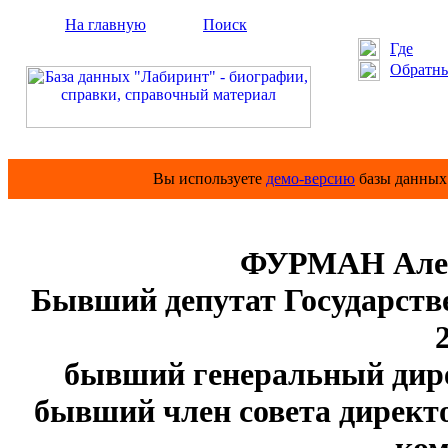
На главную
Поиск
Где
Обратны
Вы используете
демо-версию
базы данных 
ФУРМАН Алек
Бывший депутат Государстве
2
бывший генеральный ди
бывший член совета дирек