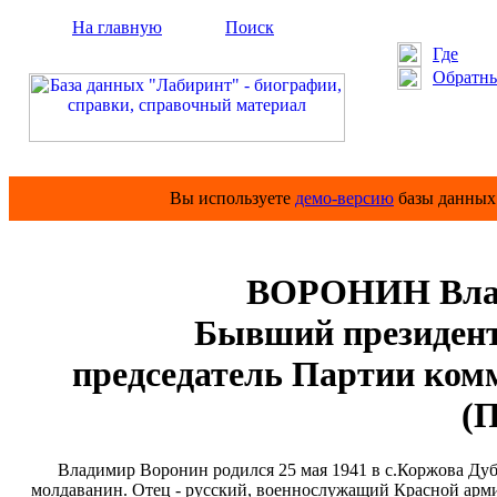
На главную
Поиск
Где
Обратны
Вы используете
демо-версию
базы данных 
ВОРОНИН Влад
Бывший президент
председатель Партии ком
(
Владимир Воронин родился 25 мая 1941 в с.Коржова Дубос
молдаванин. Отец - русский, военнослужащий Красной армии