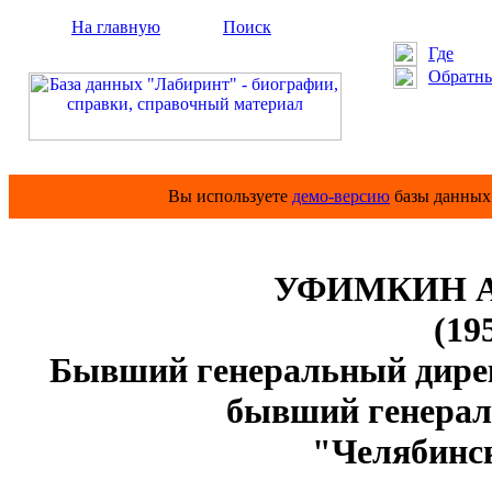
На главную
Поиск
Где
Обратны
Вы используете
демо-версию
базы данных 
УФИМКИН Ана
(19
Бывший генеральный дире
бывший генера
"Челябинс