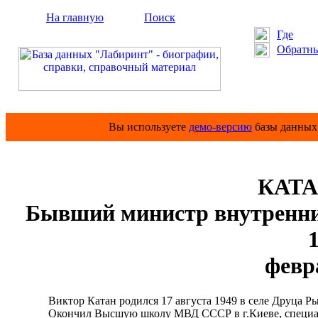
На главную
Поиск
Где
Обратны
Вы используете
демо-версию
базы данных 
КАТА
Бывший министр внутренни
1
февр
Виктор Катан родился 17 августа 1949 в селе Друца Ры
Окончил Высшую школу МВД СССР в г.Киеве, специаль