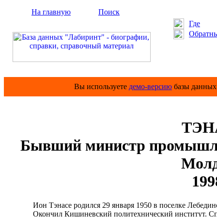
На главную
Поиск
Где
Обратны
Вы используете
демо-версию
базы данных 
ТЭН
Бывший министр промышле
Молд
199
Ион Тэнасе родился 29 января 1950 в поселке Лебединс
Окончил Кишиневский политехнический институт. Спец