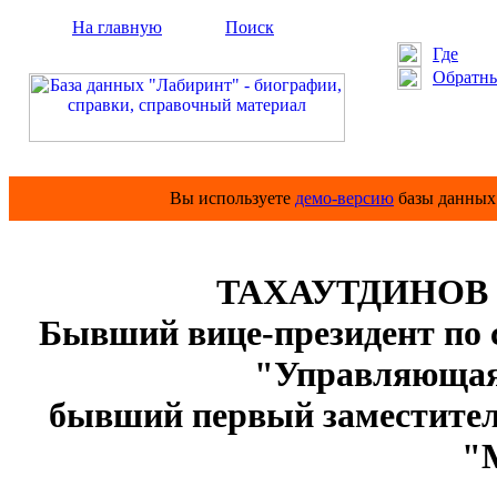
На главную
Поиск
Где
Обратны
Вы используете
демо-версию
базы данных 
ТАХАУТДИНОВ Р
Бывший вице-президент по
"Управляющая
бывший первый заместител
"