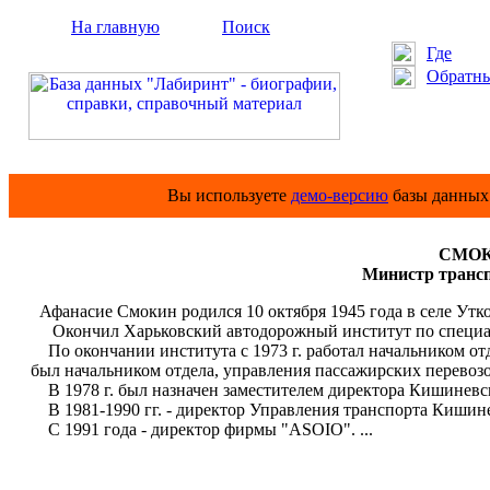
На главную
Поиск
Где
Обратны
Вы используете
демо-версию
базы данных 
СМОК
Министр трансп
Афанасие Смокин родился 10 октября 1945 года в селе Утк
Окончил Харьковский автодорожный институт по специал
По окончании института с 1973 г. работал начальником от
был начальником отдела, управления пассажирских перевоз
В 1978 г. был назначен заместителем директора Кишиневск
В 1981-1990 гг. - директор Управления транспорта Кишине
С 1991 года - директор фирмы "АSОIO". ...