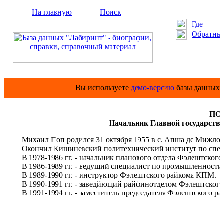
На главную
Поиск
Где
Обратны
Вы используете
демо-версию
базы данных 
ПО
Начальник Главной государст
Михаил Поп родился 31 октября 1955 в с. Апша де Мижлок
Окончил Кишиневский политехнический институт по специ
В 1978-1986 гг. - начальник планового отдела Фэлештског
В 1986-1989 гг. - ведущий специалист по промышленност
В 1989-1990 гг. - инструктор Фэлештского райкома КПМ.
В 1990-1991 гг. - заведйющий райфинотделом Фэлештског
В 1991-1994 гг. - заместитель председателя Фэлештского р