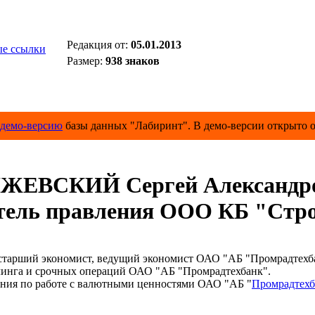
Редакция от:
05.01.2013
е ссылки
Размер:
938 знаков
демо-версию
базы данных "Лабиринт". В демо-версии открыто о
ЖЕВСКИЙ Сергей Александр
тель правления ООО КБ "Стро
старший экономист, ведущий экономист ОАО "АБ "Промрадтехб
инга и срочных операций ОАО "АБ "Промрадтехбанк".
ния по работе с валютными ценностями ОАО "АБ "
Промрадтехб