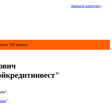
Закрыть карточку
коло 700 знаков.
ович
йкредитинвест"
анк".
анк
".