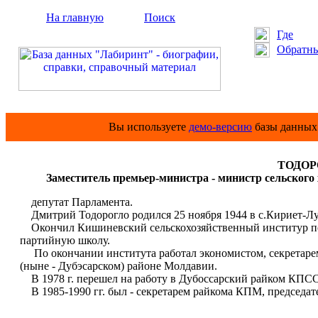
На главную
Поиск
Где
Обратны
Вы используете
демо-версию
базы данных 
ТОДОР
Заместитель премьер-министра - министр сельског
депутат Парламента.
Дмитрий Тодорогло родился 25 ноября 1944 в с.Кириет-Лун
Окончил Кишиневский сельскохозяйственный институр по 
партийную школу.
По окончании института работал экономистом, секретарем 
(ныне - Дубэсарском) районе Молдавии.
В 1978 г. перешел на работу в Дубоссарский райком КПСС
В 1985-1990 гг. был - секретарем райкома КПМ, председател