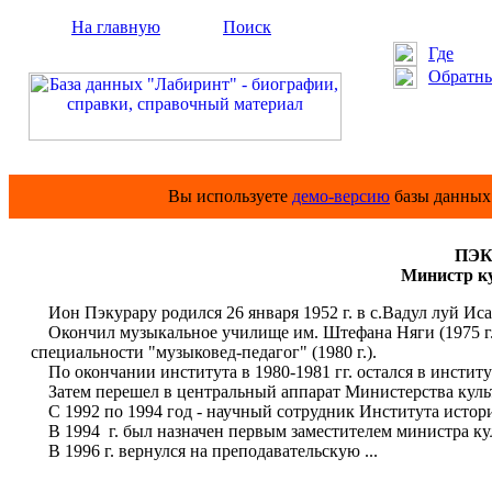
На главную
Поиск
Где
Обратны
Вы используете
демо-версию
базы данных 
ПЭК
Министр к
Ион Пэкурару родился 26 января 1952 г. в с.Вадул луй Ис
Окончил музыкальное училище им. Штефана Няги (1975 г.)
специальности "музыковед-педагог" (1980 г.).
По окончании института в 1980-1981 гг. остался в институ
Затем перешел в центральный аппарат Министерства культу
С 1992 по 1994 год - научный сотрудник Института истор
В 1994 г. был назначен первым заместителем министра ку
В 1996 г. вернулся на преподавательскую ...