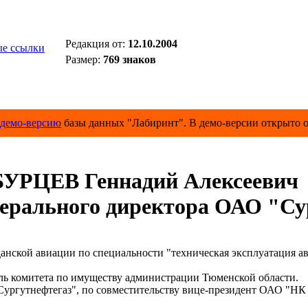
Редакция от:
12.10.2004
е ссылки
Размер:
769 знаков
демо-версию
базы данных "Лабиринт". В демо-версии открыто о
БУРЦЕВ Геннадий Алексеевич
нерального директора ОАО "Су
нской авиации по специальности "техническая эксплуатация а
ель комитета по имуществу администрации Тюменской области.
ургутнефтегаз", по совместительству вице-президент ОАО "НК