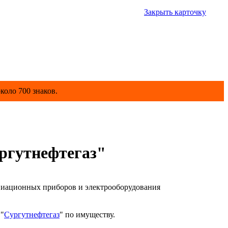
Закрыть карточку
коло 700 знаков.
ргутнефтегаз"
виационных приборов и электрооборудования
 "
Сургутнефтегаз
" по имуществу.