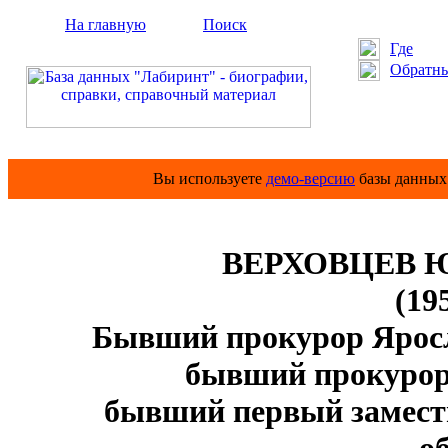
На главную
Поиск
Где
Обратны
Вы используете
демо-версию
базы данных 
ВЕРХОВЦЕВ Юр
(19
Бывший прокурор Яросла
бывший прокурор
бывший первый замести