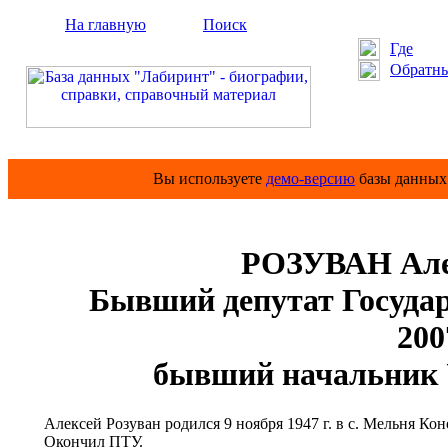
На главную
Поиск
Где
Обратны
Вы используете
демо-версию
базы данных 
РОЗУВАН Але
Бывший депутат Государс
200
бывший начальник 
Алексей Розуван родился 9 ноября 1947 г. в с. Мельня Ко
Окончил ПТУ.