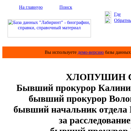
На главную
Поиск
Где
Обратны
Вы используете
демо-версию
базы данных 
ХЛОПУШИН Се
Бывший прокурор Калининг
бывший прокурор Волого
бывший начальник отдела 
за расследовани