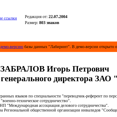
Редакция от:
22.07.2004
е ссылки
Размер:
803 знаков
демо-версию
базы данных "Лабиринт". В демо-версии открыто о
ЗАБРАЛОВ Игорь Петрович
 генерального директора ЗА
ых языков по специальности "переводчик-референт по персид
"военно-техническое сотрудничество".
П "Международная ассоциация делового сотрудничества".
а Региональной общественной организации инвалидов "Сообщес