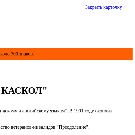
Закрыть карточку
коло 700 знаков.
О "КАСКОЛ"
скому и английскому языкам". В 1991 году окончил
тво ветеранов-инвалидов "Преодоление".