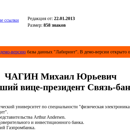
Редакция от:
22.01.2013
е ссылки
Размер:
858 знаков
демо-версию
базы данных "Лабиринт". В демо-версии открыто о
ЧАГИН Михаил Юрьевич
ший вице-президент Связь-ба
еский университет по специальности "физическая электроника
дит".
едставительства Arthur Andersen.
оверительного и инвестиционного банка.
гий Газпромбанка.