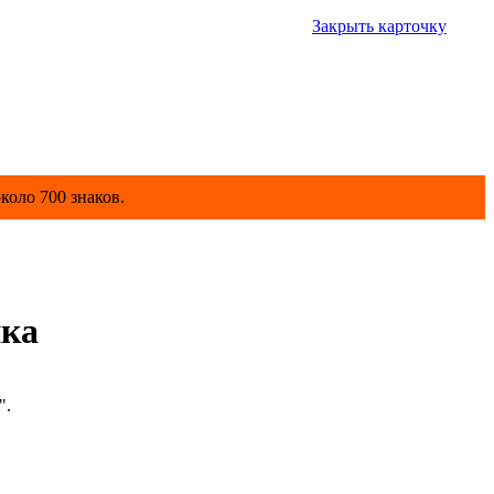
Закрыть карточку
коло 700 знаков.
нка
".