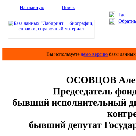
На главную
Поиск
Где
Обратны
Вы используете
демо-версию
базы данных 
ОСОВЦОВ Алек
Председатель фон
бывший исполнительный ди
конгре
бывший депутат Госуда