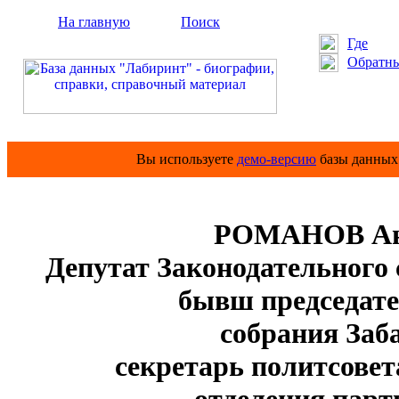
На главную
Поиск
Где
Обратны
Вы используете
демо-версию
базы данных 
РОМАНОВ Ана
Депутат Законодательного 
бывш председате
собрания Заб
секретарь политсовета