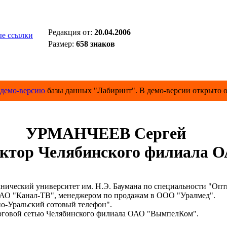
Редакция от:
20.04.2006
е ссылки
Размер:
658 знаков
демо-версию
базы данных "Лабиринт". В демо-версии открыто о
УРМАНЧЕЕВ Сергей
ектор Челябинского филиала
еский университет им. Н.Э. Баумана по специальности "Опти
О "Канал-ТВ", менеджером по продажам в ООО "Уралмед".
-Уральский сотовый телефон".
рговой сетью Челябинского филиала ОАО "ВымпелКом".