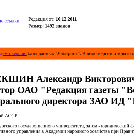
Редакция от:
16.12.2011
е ссылки
Размер:
1492 знаков
демо-версию
базы данных "Лабиринт". В демо-версии открыто о
КШИН Александр Викторови
тор ОАО "Редакция газеты "В
ерального директора ЗАО ИД "
ой АССР.
ргского государственного университета, затем - юридический ф
ивного управления в Академии народного хозяйства при Прави