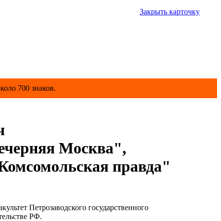
Закрыть карточку
коло 700 знаков.
ч
ечерняя Москва",
Комсомольская правда"
акультет Петрозаводского государственного
тельстве РФ.