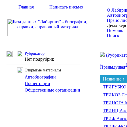
Главная
Написать письмо
О Лабири
Автобиог
Прайс-ли
Демо-вер
Помощь
Поиск
Рубрикатор
(Рубрикат
Нет подрубрик
Предыдущая
Открытые материалы
Автобиографии
Название ↑
Презентации
ТРИГУБКО 
Общественные организации
ТРИКОЗ Сер
ТРИНОГА М
ТРИНЦ Але
ТРИФ Алекс
ТРИФОНОВ 