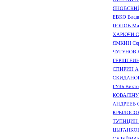
ЯНОВСКИЙ 
ЕВКО Влад
ПОПОВ Мих
ХАРЮЧИ Се
ЯМКИН Сер
ЧУГУНОВ Л
ГЕРШТЕЙН 
СПИРИН Ал
СКИДАНОВ 
ГУЗЬ Викто
КОВАЛЬЧУК
АНДРЕЕВ О
КРЫЛОСОВ 
ТУПИЦИН С
ЦЫГАНКОВ 
СУЛЕЙМАНО