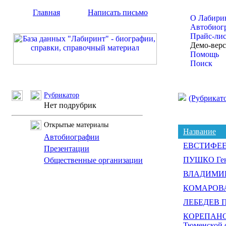
Главная
Написать письмо
О Лабири
Автобиог
Прайс-ли
Демо-вер
Помощь
Поиск
Рубрикатор
(Рубрикат
Нет подрубрик
Открытые материалы
Название
Автобиографии
ЕВСТИФЕЕВ
Презентации
ПУШКО Ген
Общественные организации
ВЛАДИМИРО
КОМАРОВА 
ЛЕБЕДЕВ П
КОРЕПАНОВ 
Тюменской 