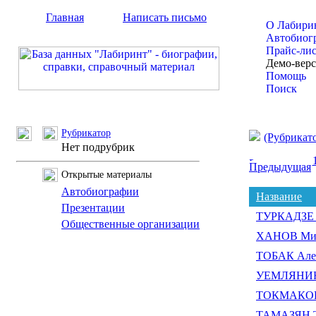
Главная
Написать письмо
О Лабири
Автобиог
Прайс-ли
Демо-вер
Помощь
Поиск
Рубрикатор
(Рубрикат
Нет подрубрик
Предыдущая
Открытые материалы
Автобиографии
Название
Презентации
ТУРКАДЗЕ 
Общественные организации
ХАНОВ Мих
ТОБАК Алек
УЕМЛЯНИН 
ТОКМАКОВ 
ТАМАЗЯН Т