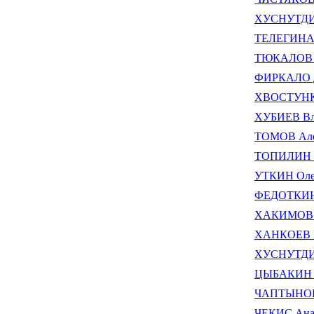
ХУСНУТДИН
ТЕЛЕГИНА 
ТЮКАЛОВ В
ФИРКАЛО Д
ХВОСТУНКО
ХУБИЕВ Вл
ТОМОВ Але
ТОПИЛИН В
УТКИН Оле
ФЕДОТКИН 
ХАКИМОВ М
ХАНКОЕВ И
ХУСНУТДИН
ЦЫБАКИН Ю
ЧАПТЫНОВ 
ЧЕКИС Ана