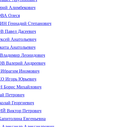
ий Алимбекович
ВА Олеся
 Геннадий Степанович
 Павел Дасеевич
ксей Анатольевич
ита Анатольевич
ладимир Леонидович
 Валерий Андреевич
брагим Иномович
 Игорь Юрьевич
Борис Михайлович
ай Петрович
олай Георгиевич
 Виктор Петрович
питолина Евгеньевна
Александр Александрович