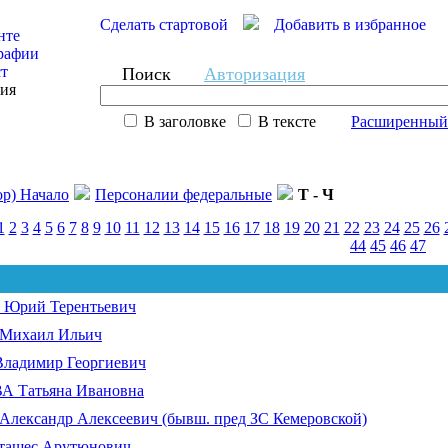
Сделать стартовой
Добавить в избранное
нте
рафии
ст
Поиск
Авторизация
сия
В заголовке
В тексте
Расширенный
ор) Начало
Персоналии федеральные
Т - Ч
1
2
3
4
5
6
7
8
9
10
11
12
13
14
15
16
17
18
19
20
21
22
23
24
25
26
44
45
46
47
рий Терентьевич
ихаил Ильич
ладимир Георгиевич
 Татьяна Ивановна
ександр Алексеевич (бывш. пред ЗС Кемеровской)
ташес Арутюнович