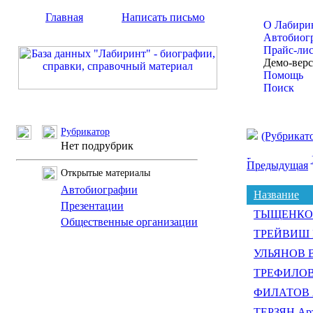
Главная
Написать письмо
О Лабири
Автобиог
Прайс-ли
Демо-вер
Помощь
Поиск
Рубрикатор
(Рубрикат
Нет подрубрик
Предыдущая
Открытые материалы
Автобиографии
Название
Презентации
ТЫЩЕНКО Ю
Общественные организации
ТРЕЙВИШ М
УЛЬЯНОВ В
ТРЕФИЛОВА
ФИЛАТОВ Ал
ТЕРЗЯН Ар