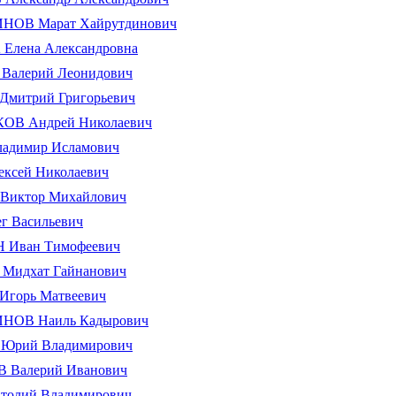
ОВ Марат Хайрутдинович
Елена Александровна
алерий Леонидович
митрий Григорьевич
В Андрей Николаевич
адимир Исламович
ксей Николаевич
иктор Михайлович
г Васильевич
Иван Тимофеевич
идхат Гайнанович
горь Матвеевич
ОВ Наиль Кадырович
рий Владимирович
Валерий Иванович
толий Владимирович