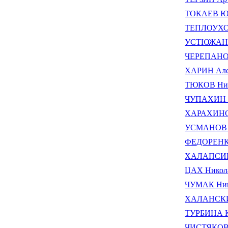
ТОКАЕВ Юр
ТЕПЛОУХО
УСТЮЖАНИН
ЧЕРЕПАНОВ
ХАРИН Але
ТЮКОВ Ник
ЧУПАХИН В
ХАРАХИНОВ
УСМАНОВ И
ФЕДОРЕНКО
ХАЛАПСИН 
ЦАХ Никол
ЧУМАК Ник
ХАЛАНСКИЙ
ТУРБИНА Ка
ЧИСТЯКОВ 