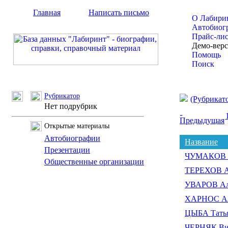
Главная
Написать письмо
О Лабири
Автобиог
Прайс-ли
Демо-вер
Помощь
Поиск
Рубрикатор
(Рубрикат
Нет подрубрик
Предыдущая
Открытые материалы
Автобиографии
Название
Презентации
ЧУМАКОВ А
Общественные организации
ТЕРЕХОВ А
УВАРОВ Ал
ХАРНОС Ал
ЦЫБА Татья
ЧЕРНЯК Ви