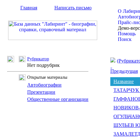
Главная
Написать письмо
О Лабири
Автобиог
Прайс-ли
Демо-вер
Помощь
Поиск
Рубрикатор
(Рубрикат
Нет подрубрик
Предыдущая
Открытые материалы
Название
Автобиографии
ТАТАРЧУК В
Презентации
ГАФФАНОВ 
Общественные организации
НОВИКОВ-Л
ОГУЛЬЧАНС
ШУЛЬЕВ Юр
ЗАМАЛЕТДИ