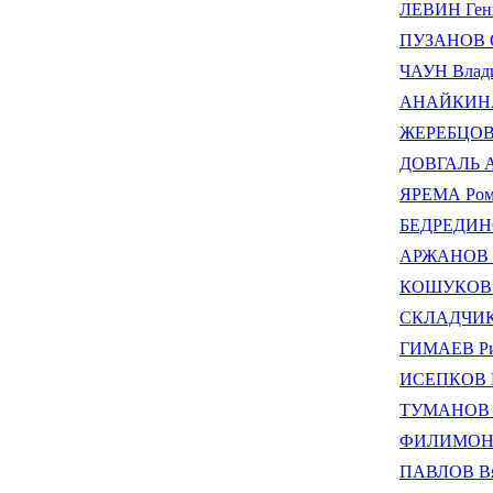
ЛЕВИН Ген
ПУЗАНОВ О
ЧАУН Влади
АНАЙКИНА 
ЖЕРЕБЦОВ 
ДОВГАЛЬ А
ЯРЕМА Ром
БЕДРЕДИНО
АРЖАНОВ М
КОШУКОВ В
СКЛАДЧИКО
ГИМАЕВ Ри
ИСЕПКОВ Ю
ТУМАНОВ А
ФИЛИМОНОВ
ПАВЛОВ Вяч