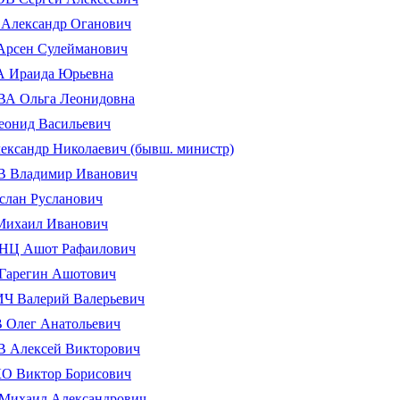
Александр Оганович
рсен Сулейманович
Ираида Юрьевна
 Ольга Леонидовна
онид Васильевич
ксандр Николаевич (бывш. министр)
Владимир Иванович
лан Русланович
ихаил Иванович
Ц Ашот Рафаилович
арегин Ашотович
 Валерий Валерьевич
Олег Анатольевич
Алексей Викторович
 Виктор Борисович
ихаил Александрович