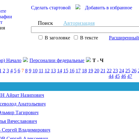
Сделать стартовой
Добавить в избранное
нте
рафии
ст
Поиск
Авторизация
сия
В заголовке
В тексте
Расширенный
ор) Начало
Персоналии федеральные
Т - Ч
1
2
3
4
5
6
7
8
9
10
11
12
13
14
15
16
17
18
19
20
21
22
23
24
25
26
44
45
46
47
 Айрат Назипович
еволод Анатольевич
льмир Тагирович
я Вячеславович
Сергей Владимирович
 Сергей Алексеевич