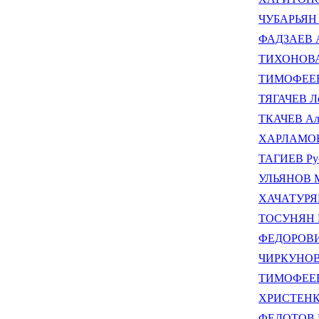
ЧУБАРЬЯН 
ФАДЗАЕВ А
ТИХОНОВА 
ТИМОФЕЕВА
ТЯГАЧЕВ Ле
ТКАЧЕВ Але
ХАРЛАМОВ 
ТАГИЕВ Рус
УЛЬЯНОВ М
ХАЧАТУРЯН
ТОСУНЯН Г
ФЕДОРОВИЧ
ЧИРКУНОВ 
ТИМОФЕЕВ 
ХРИСТЕНКО
ФЕДОТОВ М