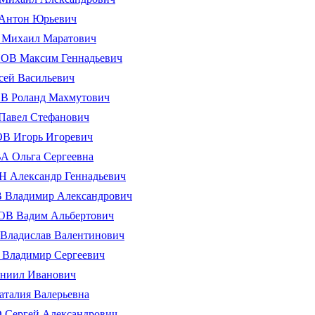
нтон Юрьевич
ихаил Маратович
 Максим Геннадьевич
ей Васильевич
 Роланд Махмутович
авел Стефанович
 Игорь Игоревич
 Ольга Сергеевна
Александр Геннадьевич
Владимир Александрович
 Вадим Альбертович
ладислав Валентинович
ладимир Сергеевич
ниил Иванович
алия Валерьевна
Сергей Александрович