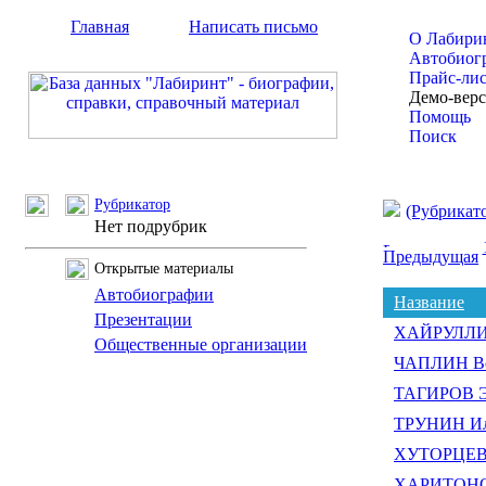
Главная
Написать письмо
О Лабири
Автобиог
Прайс-ли
Демо-вер
Помощь
Поиск
Рубрикатор
(Рубрикат
Нет подрубрик
Предыдущая
Открытые материалы
Автобиографии
Название
Презентации
ХАЙРУЛЛИН
Общественные организации
ЧАПЛИН Вс
ТАГИРОВ Э
ТРУНИН Иль
ХУТОРЦЕВ 
ХАРИТОНОВ