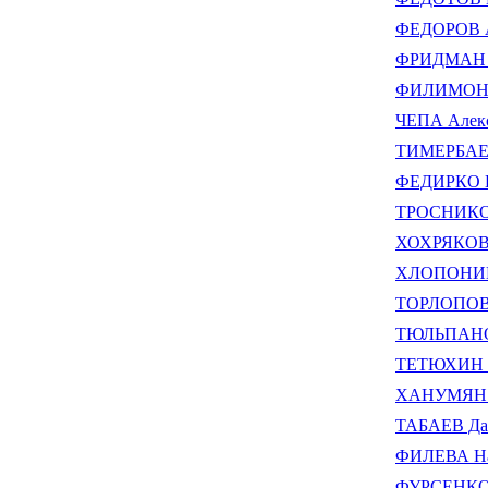
ФЕДОРОВ А
ФРИДМАН М
ФИЛИМОНОВ
ЧЕПА Алекс
ТИМЕРБАЕВ
ФЕДИРКО П
ТРОСНИКОВ
ХОХРЯКОВА
ХЛОПОНИН 
ТОРЛОПОВ 
ТЮЛЬПАНОВ
ТЕТЮХИН В
ХАНУМЯН В
ТАБАЕВ Да
ФИЛЕВА Нат
ФУРСЕНКО 