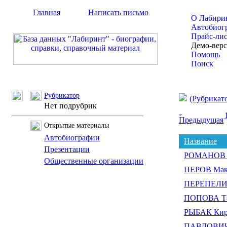
Главная
Написать письмо
О Лабири
Автобиог
Прайс-ли
Демо-вер
Помощь
Поиск
Рубрикатор
(Рубрикат
Нет подрубрик
Предыдущая
Открытые материалы
Автобиографии
Название
Презентации
РОМАНОВ Дм
Общественные организации
ПЕРОВ Мак
ПЕРЕПЕЛИЦ
ПОПОВА Тат
РЫБАК Кир
ПАВЛОВИЧ 