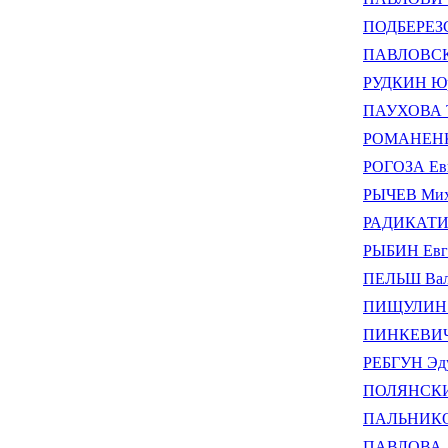
ПОДБЕРЕЗС
ПАВЛОВСКИ
РУДКИН Юр
ПАУХОВА Т
РОМАНЕНКО
РОГОЗА Ев
РЫЧЕВ Мих
РАДИКАТИ 
РЫБИН Евг
ПЕЛЬШ Вал
ПИЩУЛИН А
ПИНКЕВИЧ 
РЕБГУН Эду
ПОЛЯНСКИЙ
ПАЛЬНИКОВ
ПАВЛОВА А