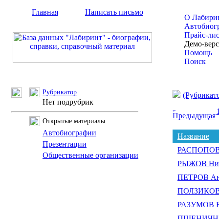
Главная
Написать письмо
О Лабири
Автобиог
Прайс-ли
Демо-вер
Помощь
Поиск
Рубрикатор
(Рубрикат
Нет подрубрик
Предыдущая
Открытые материалы
Автобиографии
Название
Презентации
РАСПОПОВ 
Общественные организации
РЫЖОВ Ник
ПЕТРОВ Ан
ПОЛЗИКОВ 
РАЗУМОВ В
ПШЕНИЧНИК