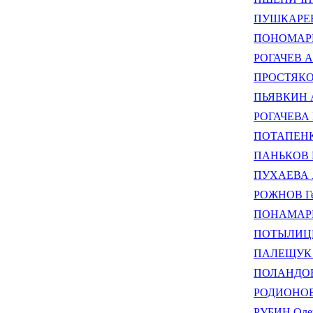
ПУШКАРЕВА
ПОНОМАРЕВ
РОГАЧЕВ Ал
ПРОСТЯКОВ
ПЬЯВКИН А
РОГАЧЕВА М
ПОТАПЕНКО
ПАНЬКОВ М
ПУХАЕВА 
РОЖНОВ Ге
ПОНАМАРЕН
ПОТЫЛИЦЫН
ПАЛЕЩУК В
ПОЛАНДОВ 
РОДИОНОВ 
РУБИН Оле