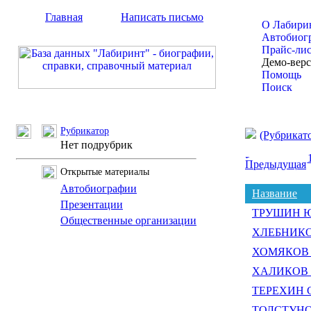
Главная
Написать письмо
О Лабири
Автобиог
Прайс-ли
Демо-вер
Помощь
Поиск
Рубрикатор
(Рубрикат
Нет подрубрик
Предыдущая
Открытые материалы
Автобиографии
Название
Презентации
ТРУШИН Юр
Общественные организации
ХЛЕБНИКОВ
ХОМЯКОВ 
ХАЛИКОВ И
ТЕРЕХИН С
ТОЛСТУНОВ