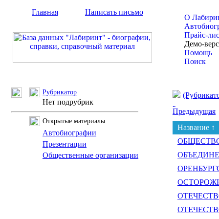
Главная
Написать письмо
О Лабири
Автобиог
Прайс-ли
Демо-вер
Помощь
Поиск
Рубрикатор
(Рубрикат
Нет подрубрик
Предыдущая
Открытые материалы
Название ↑
Автобиографии
ОБЩЕСТВО
Презентации
ОБЪЕДИНЕ
Общественные организации
ОРЕНБУРГ
ОСТОРОЖНО
ОТЕЧЕСТВО
ОТЕЧЕСТВО