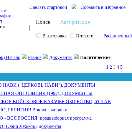
Сделать стартовой
Добавить в избранное
нте
рафии
ст
Поиск
Авторизация
сия
В заголовке
В тексте
Расширенный
ор) Начало
Разное
Документы
Политические
1
2
3
4
5
 НАВИ ("ЦЕРКОВЬ НАВИ"), ДОКУМЕНТЫ
ННАЯ ОППОЗИЦИЯ (1992), ДОКУМЕНТЫ
СКОЕ ВОЙСКОВОЕ КАЗАЧЬЕ ОБЩЕСТВО, УСТАВ
, РЕЛИГИЯ! Вокруг выставки
 - ВСЯ РОССИЯ, предвыборная программа
 (Юрий Лужков), документы