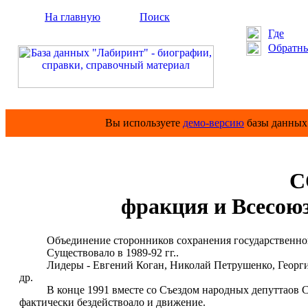
На главную
Поиск
Где
Обратны
Вы используете
демо-версию
базы данных 
С
фpакция и Всесою
Объединение сторонников сохранения государственног
Существовало в 1989-92 гг..
Лидеры - Евгений Коган, Николай Петрушенко, Георгий 
др.
В конце 1991 вместе со Съездом народных депуттаов ССС
фактически бездействоало и движение.