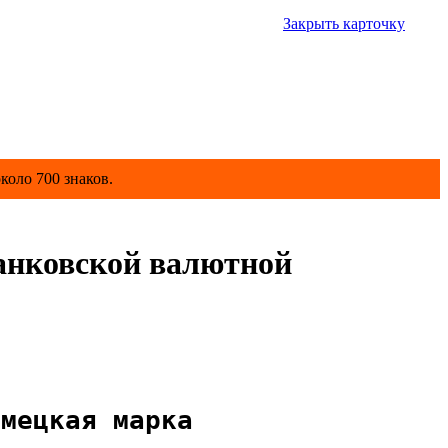
Закрыть карточку
коло 700 знаков.
анковской валютной
емецкая марка