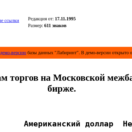
Редакция от:
17.11.1995
е ссылки
Размер:
611 знаков
демо-версию
базы данных "Лабиринт". В демо-версии открыто о
ам торгов на Московской межб
бирже.
      Американский доллар  Н