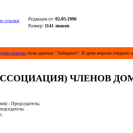
Редакция от:
02.05.1996
е ссылки
Размер:
1141 знаков
демо-версию
базы данных "Лабиринт". В демо-версии открыто о
АССОЦИАЦИЯ) ЧЛЕНОВ Д
я) - Председатель;
едседатель;
к;