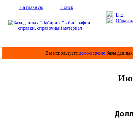
На главную
Поиск
Где
Обратны
Вы используете
демо-версию
базы данных 
Ию
                    Дол