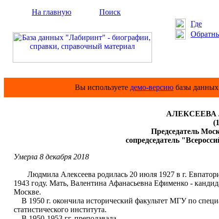
На главную
Поиск
Где
Обратны
Вы используете
демо-версию
базы данных 
АЛЕКСЕЕВА Л
(
Председатель Моско
сопредседатель "Всеросси
Умерла 8 декабря 2018
Людмила Алексеева родилась 20 июля 1927 в г. Евпатория
1943 году. Мать, Валентина Афанасьевна Ефименко - канди
Москве.
В 1950 г. окончила исторический факультет МГУ по специа
статистического института.
В 1950-1953 гг. преподавала ...