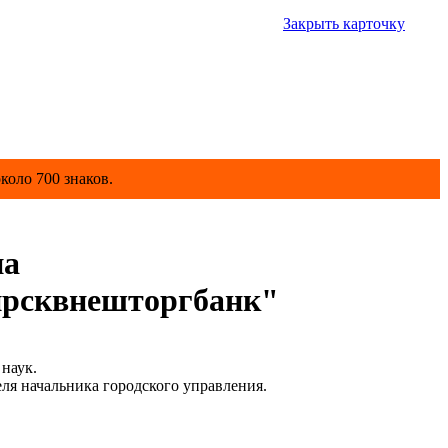
Закрыть карточку
коло 700 знаков.
на
ирсквнешторгбанк"
наук.
ля начальника городского управления.