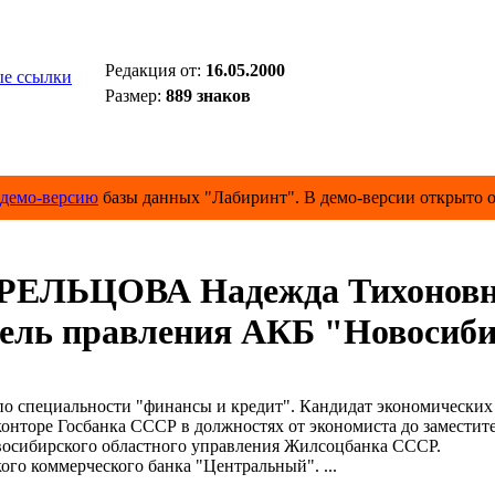
Редакция от:
16.05.2000
е ссылки
Размер:
889 знаков
демо-версию
базы данных "Лабиринт". В демо-версии открыто о
РЕЛЬЦОВА Надежда Тихонов
атель правления АКБ "Новосиб
 специальности "финансы и кредит". Кандидат экономических 
онторе Госбанка СССР в должностях от экономиста до заместите
осибирского областного управления Жилсоцбанка СССР.
го коммерческого банка "Центральный". ...