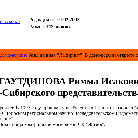
Редакция от:
01.02.2003
е ссылки
Размер:
712 знаков
демо-версию
базы данных "Лабиринт". В демо-версии открыто о
ГАУТДИНОВА Римма Исаковн
о-Сибирского представительс
итет. В 1997 году прошла курс обучения в Школе страхового
ибирском региональном научно-исследовательском Гидромети
лант".
Новосибирском филиале московской СК "Жизнь".