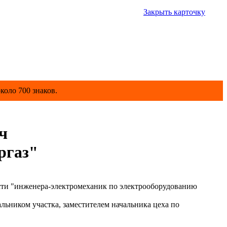
Закрыть карточку
коло 700 знаков.
ч
ргаз"
ти "инженера-электромеханик по электрооборудованию
ьником участка, заместителем начальника цеха по