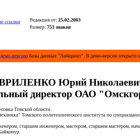
Редакция от:
25.02.2003
е ссылки
Размер:
753 знаков
демо-версию
базы данных "Лабиринт". В демо-версии открыто о
ВРИЛЕНКО Юрий Николаеви
льный директор ОАО "Омскго
совка Томской области.
ханика" Томского политехнического института по специальнос
нером, старшим инженером, мастером, старшим мастером, начал
Байконур.